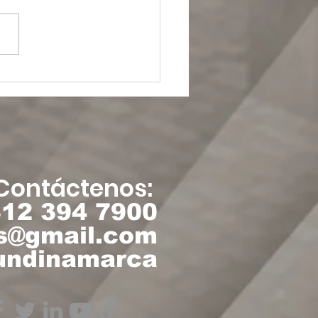
 Bogotá” de Joan
ion, una obra
estimada
Contáctenos:
312 394 7900
os@gmail.com
Cundinamarca