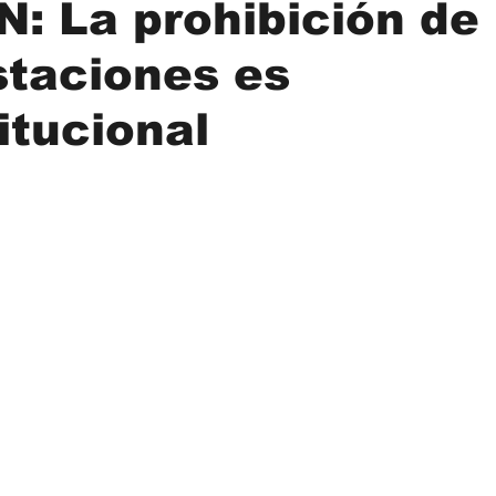
: La prohibición de
staciones es
 Cafés y Onces
Fundaciones y Servicios Sociales
Salud, B
itucional