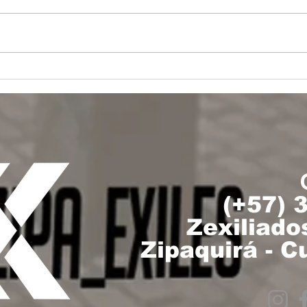
¡El Nuevo Liberalismo
“In
Vive!
Did
sub
(+57) 
Zexiliad
Zipaquirá - 