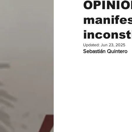
OPINIÓN
manife
Hotelería y Turismo
Bebidas,
inconst
Updated:
Jun 23, 2025
Sebastián Quintero