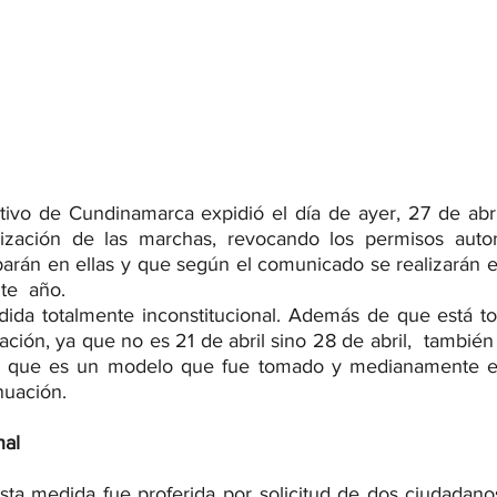
ativo de Cundinamarca expidió el día de ayer, 27 de abri
alización de las marchas, revocando los permisos autor
arán en ellas y que según el comunicado se realizarán el 
te  año.
dida totalmente inconstitucional. Además de que está to
ación, ya que no es 21 de abril sino 28 de abril,  también 
, que es un modelo que fue tomado y medianamente ed
nuación.
nal
sta medida fue proferida por solicitud de dos ciudadano