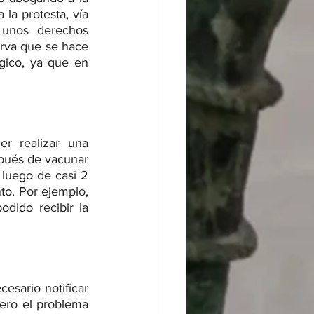
la protesta, vía 
unos derechos 
rva que se hace 
gico, ya que en 
r realizar una 
pués de vacunar 
luego de casi 2 
o. Por ejemplo, 
ido recibir la 
esario notificar 
ero el problema 