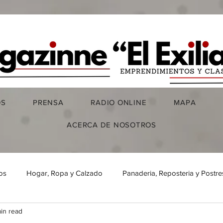
OS
PRENSA
RADIO ONLINE
MAPA
ACERCA DE NOSOTROS
os
Hogar, Ropa y Calzado
Panaderia, Reposteria y Postre
in read
Bares y Discotecas
Cultura y Deporte
Talleres y Mant